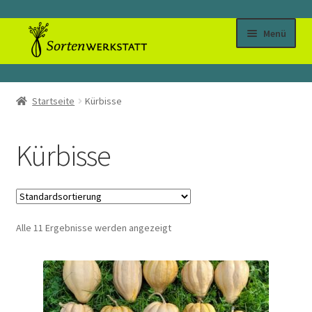
Zur
Zum
Menü
Navigation
Inhalt
springen
springen
Willkommen
Startseite
Kürbisse
Biosaatgut Shop
Kürbisse
Blog
Märkte 2026
Alle 11 Ergebnisse werden angezeigt
Kontakt
Mein Konto